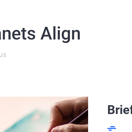
nets Align
 US
Brie