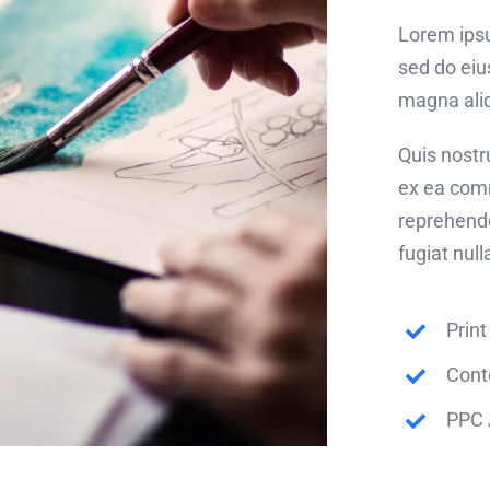
Lorem ipsu
sed do eiu
magna ali
Quis nostru
ex ea comm
reprehende
fugiat null
Print
Cont
PPC 