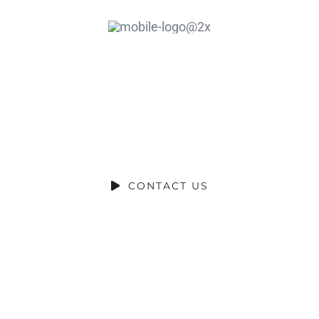
eady to Tal
DO YOU HAVE A BIG IDEA WE CAN HELP WITH
CONTACT US